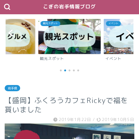
こぎの岩手情報ブログ
イベント
駐車場
イベント
駐車場
岩手県
【盛岡】ふくろうカフェRickyで福を
貰いました
2019年1月22日
/
2019年10月5日