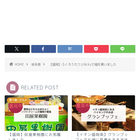
HOME
岩手県
【盛岡】ふくろうカフェRickyで福を貰いました
RELATED POST
食べ物・グルメ
食べ物・グルメ
【盛岡】田屋果樹園にお邪魔
【イオン盛岡南】グランブッ
しました
フェでお得に食事をする方法