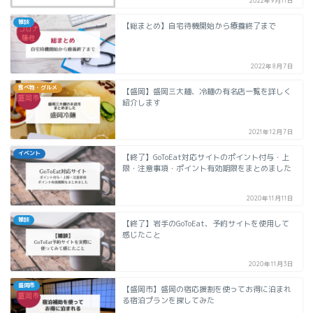
2022年9月11日
雑談
【総まとめ】自宅待機開始から療養終了まで
2022年8月7日
食べ物・グルメ
【盛岡】盛岡三大麺、冷麺の有名店一覧を詳しく
紹介します
2021年12月7日
イベント
【終了】GoToEat対応サイトのポイント付与・上
限・注意事項・ポイント有効期限をまとめました
2020年11月11日
雑談
【終了】岩手のGoToEat、予約サイトを使用して
感じたこと
2020年11月3日
盛岡市
【盛岡市】盛岡の宿応援割を使ってお得に泊まれ
る宿泊プランを探してみた