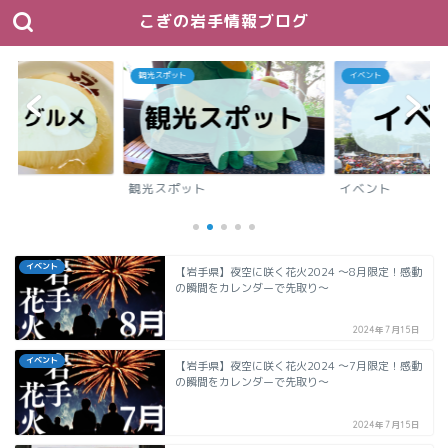
こぎの岩手情報ブログ
観光スポット
イベント
メ
観光スポット
イベント
イベント
【岩手県】夜空に咲く花火2024 ～8月限定！感動
の瞬間をカレンダーで先取り～
2024年7月15日
イベント
【岩手県】夜空に咲く花火2024 ～7月限定！感動
の瞬間をカレンダーで先取り～
2024年7月15日