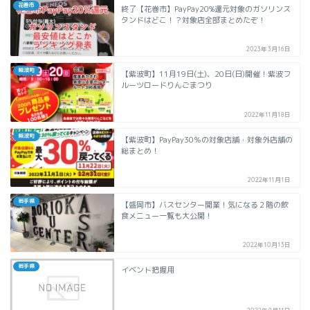
花巻市
終了【花巻市】PayPay20%還元対象のガソリンス
タンドはどこ！？対象店全部まとめたぞ！
2023年3月16日
紫波町
【紫波町】11月19日(土)、20日(日)開催！紫波フ
ルーツロードりんごまつり
2022年11月18日
紫波町
【紫波町】PayPay30％の対象店舗・対象外店舗の
総まとめ！
2022年11月1日
岩手県
【盛岡市】バスセンター開業！気になる２階の飲
食メニュー一覧も大公開！
2022年10月13日
岩手県
イベント把握用