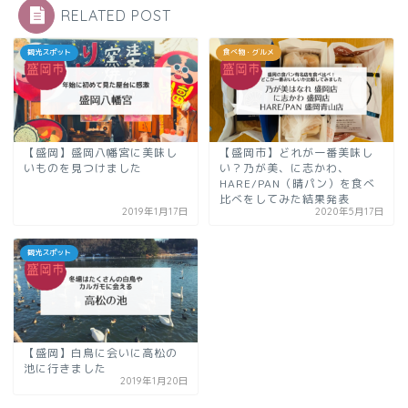
RELATED POST
観光スポット
食べ物・グルメ
【盛岡】盛岡八幡宮に美味し
【盛岡市】どれが一番美味し
いものを見つけました
い？乃が美、に志かわ、
HARE/PAN（晴パン）を食べ
比べをしてみた結果発表
2019年1月17日
2020年5月17日
観光スポット
【盛岡】白鳥に会いに高松の
池に行きました
2019年1月20日