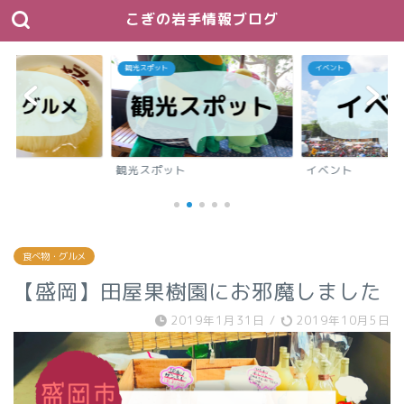
こぎの岩手情報ブログ
観光スポット
イベント
メ
観光スポット
イベント
食べ物・グルメ
【盛岡】田屋果樹園にお邪魔しました
2019年1月31日
/
2019年10月5日