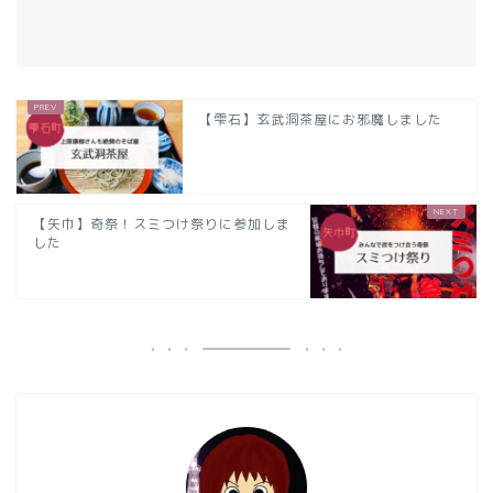
【雫石】玄武洞茶屋にお邪魔しました
【矢巾】奇祭！スミつけ祭りに参加しま
した