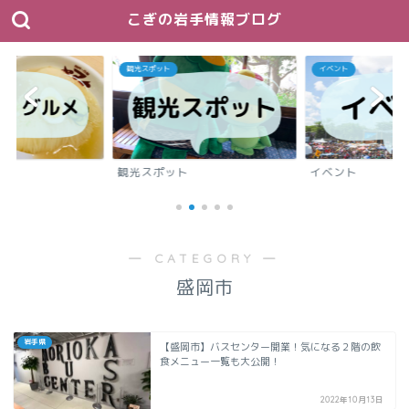
こぎの岩手情報ブログ
観光スポット
イベント
メ
観光スポット
イベント
― CATEGORY ―
盛岡市
岩手県
【盛岡市】バスセンター開業！気になる２階の飲
食メニュー一覧も大公開！
2022年10月13日