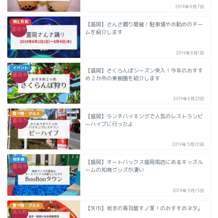
2019年8月7日
郷土芸能
【盛岡】さんさ踊り開催！駐車場やお勧めのチー
ムを紹介します
2019年8月1日
イベント
【盛岡】さくらんぼシーズン突入！今年のおすす
め２か所の果樹園を紹介します
2019年6月23日
食べ物・グルメ
【盛岡】ランチバイキングで人気のレストランビ
ーハイブに行ったよ
2019年5月20日
岩手県
【盛岡】オートバックス盛岡南店にあるキッズル
ームの知育グッズが凄い
2019年5月15日
食べ物・グルメ
【矢巾】岩手の寿司屋すノ家！のおすすめネタ。