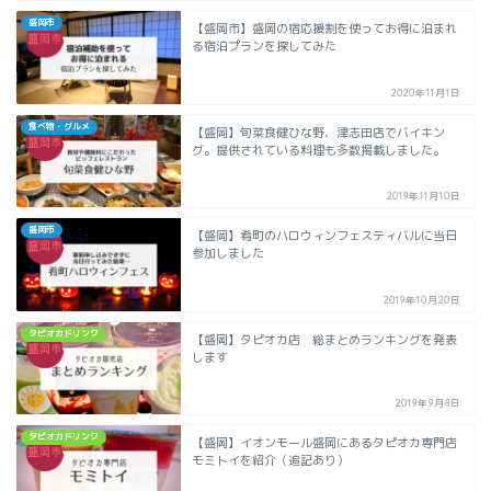
盛岡市
【盛岡市】盛岡の宿応援割を使ってお得に泊まれ
る宿泊プランを探してみた
2020年11月1日
食べ物・グルメ
【盛岡】旬菜食健ひな野、津志田店でバイキン
グ。提供されている料理も多数掲載しました。
2019年11月10日
盛岡市
【盛岡】肴町のハロウィンフェスティバルに当日
参加しました
2019年10月20日
タピオカドリンク
【盛岡】タピオカ店 総まとめランキングを発表
します
2019年9月8日
タピオカドリンク
【盛岡】イオンモール盛岡にあるタピオカ専門店
モミトイを紹介（追記あり）