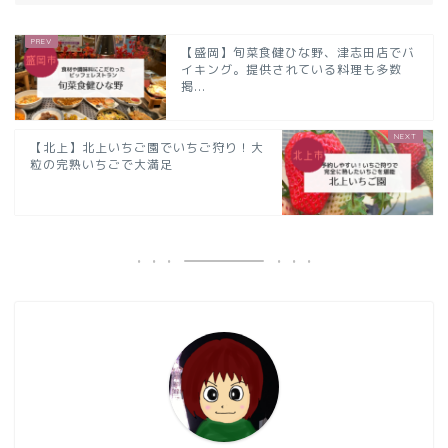
【盛岡】旬菜食健ひな野、津志田店でバ
イキング。提供されている料理も多数
掲...
【北上】北上いちご園でいちご狩り！大
粒の完熟いちごで大満足