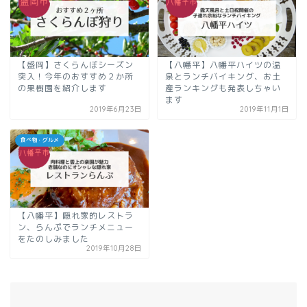
【盛岡】さくらんぼシーズン
【八幡平】八幡平ハイツの温
突入！今年のおすすめ２か所
泉とランチバイキング、お土
の果樹園を紹介します
産ランキングも発表しちゃい
ます
2019年6月23日
2019年11月1日
食べ物・グルメ
【八幡平】隠れ家的レストラ
ン、らんぷでランチメニュー
をたのしみました
2019年10月28日