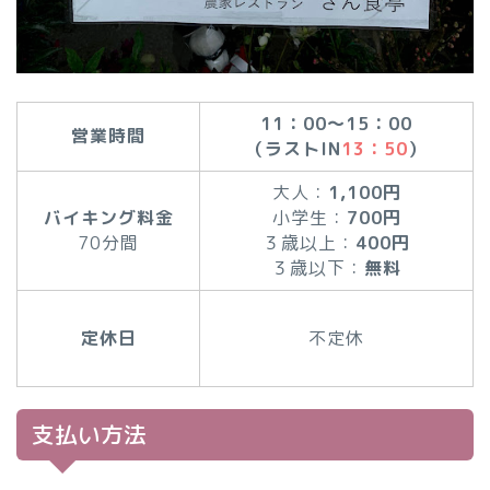
11：00〜15：00
営業時間
（ラストIN
13：50
）
大人：
1,100円
バイキング料金
小学生：
700円
70分間
３歳以上：
400円
３歳以下：
無料
定休日
不定休
支払い方法