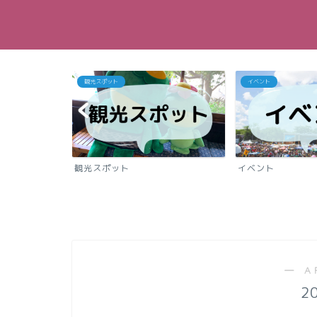
ット
イベント
駐車
ポット
イベント
駐車
― A
2