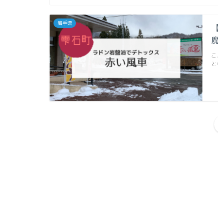
岩手県
こ
と