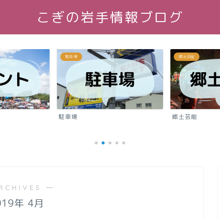
こぎの岩手情報ブログ
場
郷土芸能
場
郷土芸能
食
RCHIVES ―
019年 4月