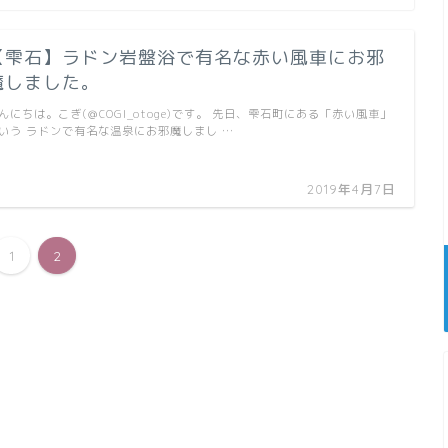
【雫石】ラドン岩盤浴で有名な赤い風車にお邪
魔しました。
んにちは。こぎ(＠COGI_otoge)です。 先日、雫石町にある「赤い風車」
いう ラドンで有名な温泉にお邪魔しまし …
2019年4月7日
1
2